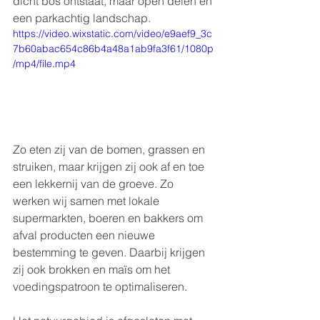
dicht bos ontstaat, maar open delen en 
een parkachtig landschap.
https://video.wixstatic.com/video/e9aef9_3c
7b60abac654c86b4a48a1ab9fa3f61/1080p
/mp4/file.mp4
Zo eten zij van de bomen, grassen en 
struiken, maar krijgen zij ook af en toe 
een lekkernij van de groeve. Zo 
werken wij samen met lokale 
supermarkten, boeren en bakkers om 
afval producten een nieuwe 
bestemming te geven. Daarbij krijgen 
zij ook brokken en maïs om het 
voedingspatroon te optimaliseren. 